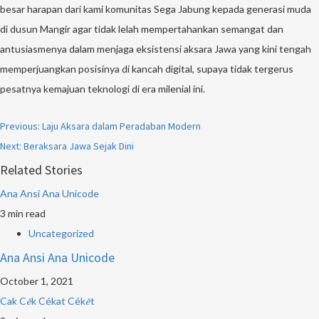
besar harapan dari kami komunitas Sega Jabung kepada generasi muda
di dusun Mangir agar tidak lelah mempertahankan semangat dan
antusiasmenya dalam menjaga eksistensi aksara Jawa yang kini tengah
memperjuangkan posisinya di kancah digital, supaya tidak tergerus
pesatnya kemajuan teknologi di era milenial ini.
Continue
Previous:
Laju Aksara dalam Peradaban Modern
Reading
Next:
Beraksara Jawa Sejak Dini
Related Stories
Ana Ansi Ana Unicode
3 min read
Uncategorized
Ana Ansi Ana Unicode
October 1, 2021
Cak Cěk Cékat Cékět