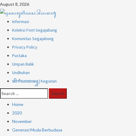
Skip
August 8, 2026
to
content
Primary
Informasi
Menu
Koleksi Font Segajabung
Komunitas Segajabung
Privacy Policy
Pustaka
Umpan Balik
Undhuhan
ꦏꦼꦒꦶꦪꦠꦤ꧀ | Kegiatan
Search
for:
Home
2020
November
Generasi Muda Berbudaya