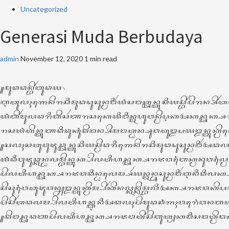
Uncategorized
Generasi Muda Berbudaya
admin
November 12, 2020
1 min read
꧋ꦩꦸꦣꦣꦤ꧀ꦧꦼꦂꦧꦸꦣꦪ꧈
ꦆꦠꦸꦭꦃꦒꦺꦤꦼꦫꦱꦶꦩꦸꦣꦝꦸꦱꦸꦤ꧀ꦩꦔꦶꦂꦪꦁꦱꦔꦠ꧀ꦄꦤ꧀ꦠꦸꦱꦶꦪꦱ꧀ꦧꦼꦂꦥꦼꦫꦤ꧀ꦱꦼ
ꦪꦁꦧꦼꦂꦩꦸꦭꦣꦫꦶꦧꦼꦱꦂꦚꦫꦱꦏꦺꦪꦶꦔꦶꦤ꧀ꦠꦲꦸꦮꦤ꧀ꦩꦼꦉꦏꦄꦏꦤ꧀ꦄꦏ꧀
ꦫꦱꦪꦁꦠꦼꦤ꧀ꦠꦸꦚꦣꦶꦣꦸꦏꦸꦁꦣꦼꦔꦤ꧀ꦱꦼꦩꦔꦠ꧀ꦝꦤ꧀ꦱꦸꦮꦠꦸꦈꦥꦪꦈꦤ꧀ꦠꦸꦏ꧀ꦩ
꧋ꦱꦭꦃꦱꦠꦸꦮꦸꦗꦸꦣ꧀ꦄꦤ꧀ꦠꦸꦱꦶꦪꦱ꧀ꦩꦼꦣꦫꦶꦒꦺꦤꦼꦫꦱꦶꦩꦸꦣꦝꦸꦱꦸꦤ꧀ꦩꦔꦶꦂꦄꦣꦭ
ꦪꦁꦣꦶꦮꦸꦗꦸꦣ꧀ꦏꦤ꧀ꦝꦭꦩ꧀ꦧꦼꦤ꧀ꦠꦸꦏ꧀ꦥꦼꦭꦠꦶꦲꦤ꧀ꦄꦏ꧀ꦱꦫꦗꦮꦧꦻꦏ꧀ꦩꦤꦸꦮꦭ꧀ꦩꦻ
ꦥꦼꦭꦠꦶꦲꦤ꧀ꦄꦏ꧀ꦱꦫꦗꦮꦣꦶꦤ꧀ꦝꦭꦺꦩ꧀ꦱꦂꦪꦤ꧀ꦠꦤ꧀ꦝꦸꦱꦸꦤ꧀ꦩꦔꦶꦂꦆꦤꦶꦣꦶꦭꦏ꧀ꦱ
ꦱꦼꦱꦸꦮꦻꦠꦸꦗꦸꦮꦤ꧀ꦚꦈꦤ꧀ꦠꦸꦏ꧀ꦩꦼꦩ꧀ꦥꦼꦂꦏꦼꦤꦭ꧀ꦏꦤ꧀ꦏꦼꦩ꧀ꦧꦭꦶꦄꦏ꧀ꦱꦫꦗꦮ
ꦥꦼꦱꦼꦂꦠꦣꦭꦩ꧀ꦥꦼꦭꦠꦶꦲꦤ꧀ꦆꦤꦶꦄꦣꦭꦃꦥꦼꦩꦸꦣꦕꦁꦒꦃꦮꦫꦺꦁꦮꦤꦧ
꧋ꦣꦼꦔꦤ꧀ꦄꦣꦚꦥꦼꦭꦠꦶꦲꦤ꧀ꦄꦏ꧀ꦱꦫꦗꦮꦠꦼꦂꦱꦼꦧꦸꦠ꧀‌ꦏꦩꦶꦱꦔꦠ꧀ꦩꦼꦔꦥꦿꦺ